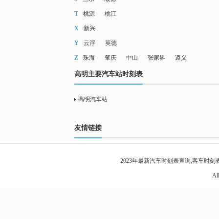
T
桃源
桃江
X
新兴
Y
云浮
英德
Z
珠海
肇庆
中山
张家界
遵义
高明主要汽车站时刻表
高明汽车站
友情链接
2023年最新
汽车时刻表查询
,客车时刻表
Al