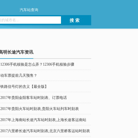
汽车站查询
搜 索
高明长途汽车资讯
12306手机核验是怎么弄？12306手机核验步骤
动车票提前几天预售？
铁路信号灯的含义【最全版】
2017年贵阳金阳客车站时刻表、订票电话
2017年贵阳火车站时刻表,贵阳火车站列车时刻表
2017年上海南站长途汽车站时刻表,上海长途客运南站
2017六里桥长途汽车站时刻表,北京六里桥客运站时刻表