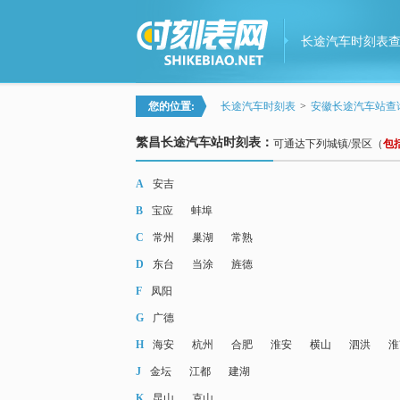
长途汽车时刻表
您的位置:
长途汽车时刻表
>
安徽长途汽车站查
繁昌长途汽车站时刻表：
可通达下列城镇/景区（
包
A
安吉
B
宝应
蚌埠
C
常州
巢湖
常熟
D
东台
当涂
旌德
F
凤阳
G
广德
H
海安
杭州
合肥
淮安
横山
泗洪
淮
J
金坛
江都
建湖
K
昆山
克山