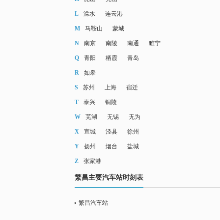
L
溧水
连云港
M
马鞍山
蒙城
N
南京
南陵
南通
睢宁
Q
青阳
栖霞
青岛
R
如皋
S
苏州
上海
宿迁
T
泰兴
铜陵
W
芜湖
无锡
无为
X
宣城
泾县
徐州
Y
扬州
烟台
盐城
Z
张家港
繁昌主要汽车站时刻表
繁昌汽车站