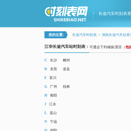
长途汽车时刻表
您的位置:
长途汽车时刻表
>
湖南长途汽车站查
江华长途汽车站时刻表：
可通达下列城镇/景区（
包
C
长沙
郴州
D
东莞
道县
F
富川
G
广州
桂林
H
衡阳
J
江永
L
蓝山
N
宁远
Q
祁阳