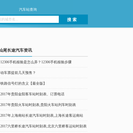
汽车站查询
搜 索
汕尾长途汽车资讯
12306手机核验是怎么弄？12306手机核验步骤
动车票提前几天预售？
铁路信号灯的含义【最全版】
2017年贵阳金阳客车站时刻表、订票电话
2017年贵阳火车站时刻表,贵阳火车站列车时刻表
2017年上海南站长途汽车站时刻表,上海长途客运南站
2017六里桥长途汽车站时刻表,北京六里桥客运站时刻表