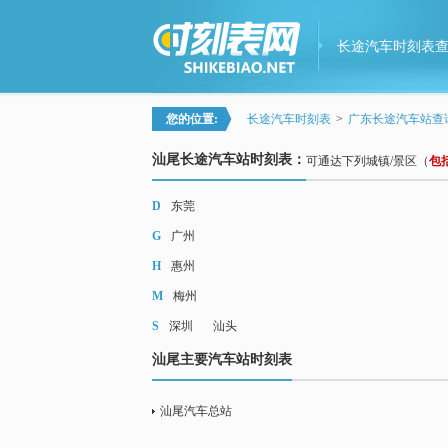
长途汽车时刻表
您的位置:
长途汽车时刻表
>
广东长途汽车站查
汕尾长途汽车站时刻表：
可通达下列城镇/景区（
包
D
东莞
G
广州
H
惠州
M
梅州
S
深圳
汕头
汕尾主要汽车站时刻表
汕尾汽车总站