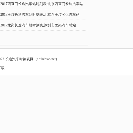
2017西直门长途汽车站时刻表,北京西直门长途汽车站
2017王坟长途汽车站时刻表,北京八王坟客运汽车站
2017龙岗长途汽车站时刻表,深圳市龙岗汽车总站
23
长途汽车时刻表网
（shikebiao.net）.
下载