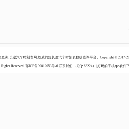
查询,长途汽车时刻表网,权威的短长途汽车时刻表数据查询平台。Copyright © 2017-20
l Rights Reserved.
鄂ICP备09012053号-6
联系我们 （QQ: 63224）|
好玩的手机app软件