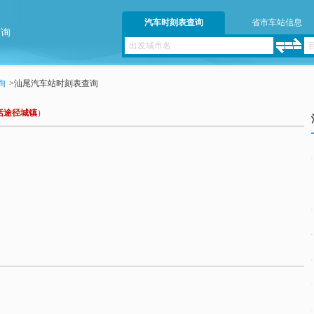
汽车时刻表查询
省市车站信息
查询
询
>
汕尾汽车站时刻表查询
括途径城镇
）