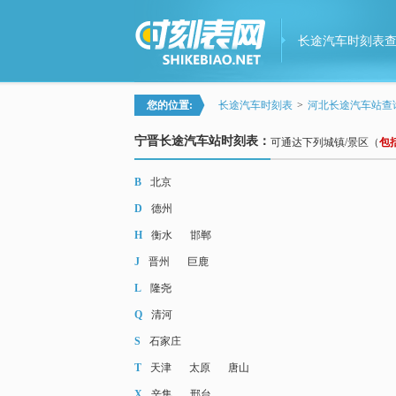
长途汽车时刻表
您的位置:
长途汽车时刻表
>
河北长途汽车站查
宁晋长途汽车站时刻表：
可通达下列城镇/景区（
包
B
北京
D
德州
H
衡水
邯郸
J
晋州
巨鹿
L
隆尧
Q
清河
S
石家庄
T
天津
太原
唐山
X
辛集
邢台