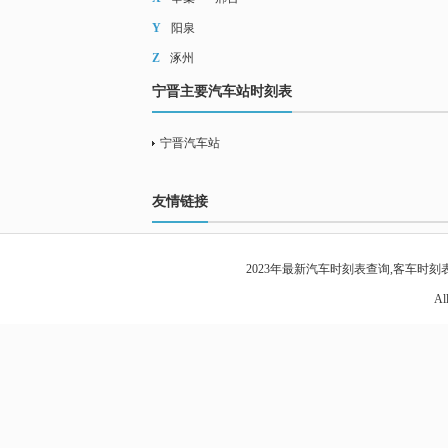
Y
阳泉
Z
涿州
宁晋主要汽车站时刻表
宁晋汽车站
友情链接
2023年最新
汽车时刻表查询
,客车时刻表
Al