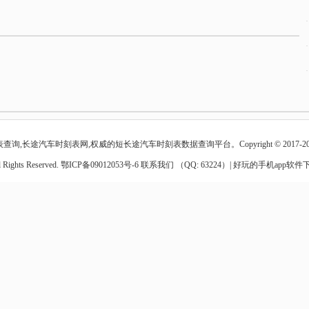
查询,长途汽车时刻表网,权威的短长途汽车时刻表数据查询平台。Copyright © 2017-20
l Rights Reserved.
鄂ICP备09012053号-6
联系我们 （QQ: 63224）|
好玩的手机app软件