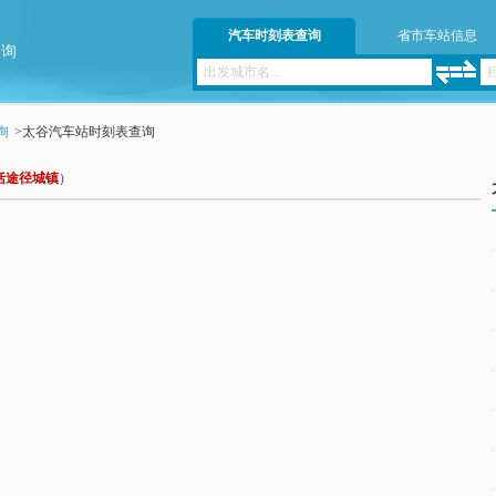
汽车时刻表查询
省市车站信息
查询
询
>
太谷汽车站时刻表查询
括途径城镇
）