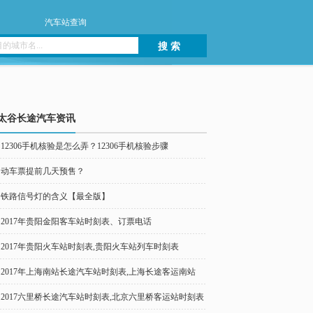
汽车站查询
搜 索
太谷长途汽车资讯
12306手机核验是怎么弄？12306手机核验步骤
动车票提前几天预售？
铁路信号灯的含义【最全版】
2017年贵阳金阳客车站时刻表、订票电话
2017年贵阳火车站时刻表,贵阳火车站列车时刻表
2017年上海南站长途汽车站时刻表,上海长途客运南站
2017六里桥长途汽车站时刻表,北京六里桥客运站时刻表