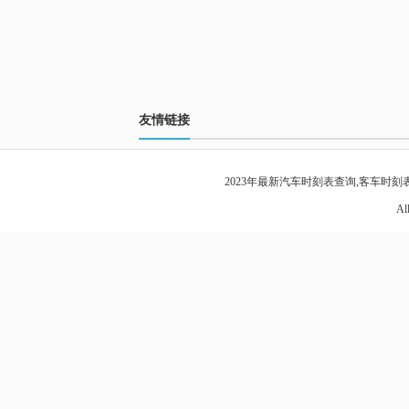
友情链接
2023年最新
汽车时刻表查询
,客车时刻表
Al