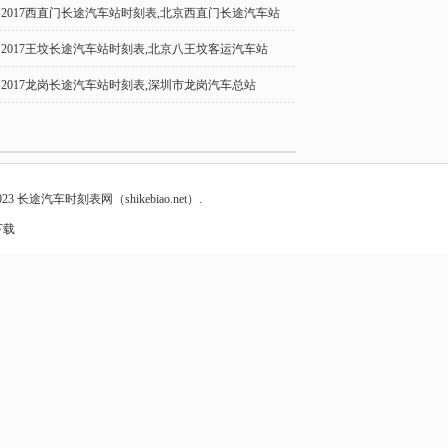
2017西直门长途汽车站时刻表,北京西直门长途汽车站
2017王坟长途汽车站时刻表,北京八王坟客运汽车站
2017龙岗长途汽车站时刻表,深圳市龙岗汽车总站
23
长途汽车时刻表网
（shikebiao.net）.
下载